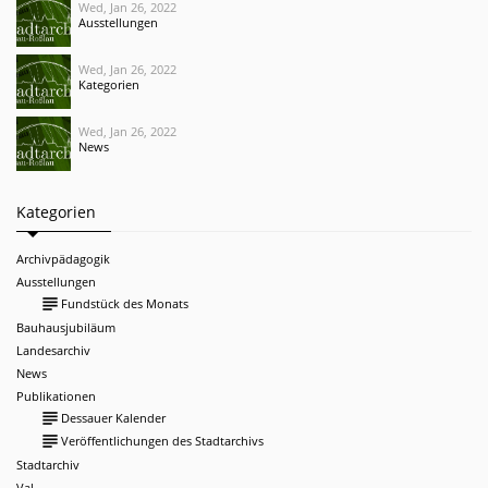
Wed, Jan 26, 2022
Ausstellungen
Wed, Jan 26, 2022
Kategorien
Wed, Jan 26, 2022
News
Kategorien
Archivpädagogik
Ausstellungen
subject
Fundstück des Monats
Bauhausjubiläum
Landesarchiv
News
Publikationen
subject
Dessauer Kalender
subject
Veröffentlichungen des Stadtarchivs
Stadtarchiv
Val