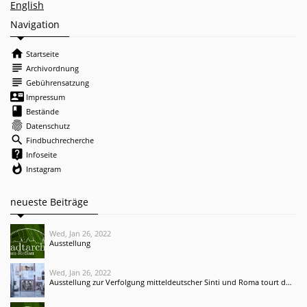
English
Navigation
home
Startseite
subject
Archivordnung
subject
Gebührensatzung
contact_mail
Impressum
book
Bestände
fingerprint
Datenschutz
search
Findbuchrecherche
live_help
Infoseite
whatshot
Instagram
neueste Beiträge
Wed, Jan 26, 2022
Ausstellung
Wed, Jan 26, 2022
Ausstellung zur Verfolgung mitteldeutscher Sinti und Roma tourt durch Deutschland und Irland