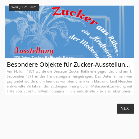
ludt alle Interessierten zum Besuch ein.
Wed, Jul 21, 2021
Besondere Objekte für Zucker-Ausstellung gesucht
Am 14. Juni 1871 wurde die Dessauer Zucker-Raffinerie gegründet und am 1.
September 1871 in das Handelsregister eingetragen. Das Unternehmen war
gegründet worden, um hier das von den Chemikern Max und Emil Fleischer
entwickelte Verfahren der Zuckergewinnung durch Melasseentzuckerung mit
Hilfe von Strontium-Verbindungen in die industrielle Praxis zu überführen.
Mittels dieses Verfahrens ließ sich einfach und kostengünstig Konsumzucker
gewinnen. Die Zucker-Raffinerie entwickelte sich zu einem der wichtigsten
Wirtschaftsunternehmen unserer Stadt, zu dem auch die Strontian- und
NEXT
Pottaschefabrik in Roßlau gehörte.