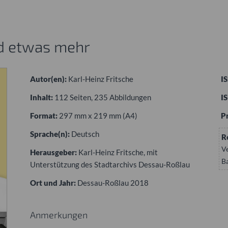
nd etwas mehr
Autor(en):
Karl-Heinz Fritsche
I
Inhalt:
112 Seiten, 235 Abbildungen
I
Format:
297 mm x 219 mm (A4)
Pr
Sprache(n):
Deutsch
R
V
Herausgeber:
Karl-Heinz Fritsche, mit
B
Unterstützung des Stadtarchivs Dessau-Roßlau
Ort und Jahr:
Dessau-Roßlau 2018
Anmerkungen