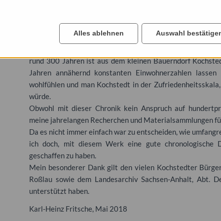
der Wolfsgartenstraße sichtbar. Mit dem Bau der Hir
gewachsen.
Viel wurde über die eigenwillige Bauweise der Reihenhäuse
Alles ablehnen
Auswahl bestätige
vielen Familien aufgrund ihrer Lage sehr gut angenomme
die Waldsiedlung mit ihrer ruhigen, bewaldeten Umgebu
rund 300 Jahren ist aus dem kleinen Bauerndorf Kochsted
Jahren annähernd konstanten Einwohnerzahlen lassen 
wohlfühlen und man Kochstedt in der Zufriedenheitsskala, 
würde.
Obwohl mit dieser Chronik kein Anspruch auf hundertproz
meine jahrelangen Recherchen und Materialsammlungen für 
Da es nicht immer einfach war zu entscheiden, wie umfangre
ich doch, mit diesem Werk eine gute chronologische 
geschaffen zu haben.
Mein besonderer Dank gilt den vielen Kochstedter Bürger
Roßlau sowie dem Landesarchiv Sachsen-Anhalt, Abt. D
unterstützt haben.
Karl-Heinz Fritsche, Mai 2018