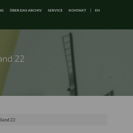
NG
ÜBER DAS ARCHIV
SERVICE
KONTAKT
EN
and 22
 Band 22