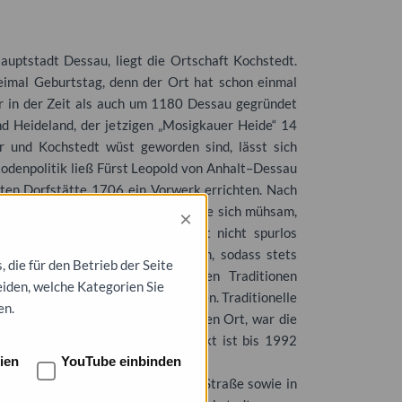
auptstadt Dessau, liegt die Ortschaft Kochstedt.
eimal Geburtstag, denn der Ort hat schon einmal
hr in der Zeit als auch um 1180 Dessau gegründet
d Heideland, der jetzigen „Mosigkauer Heide“ 14
r und Kochstedt wüst geworden sind, lässt sich
Bodenpolitik ließ Fürst Leopold von Anhalt–Dessau
lten Dorfstätte 1706 ein Vorwerk errichten. Nach
f angesiedelt. Das Dorf entwickelte sich mühsam,
×
es Landes sind auch an Kochstedt nicht spurlos
ße Gewinne erwirtschaftet werden, sodass stets
die für den Betrieb der Seite
lem haben sich in all den Jahren Traditionen
eiden, welche Kategorien Sie
 Sport und die Kultur hervorzuheben. Traditionelle
en.
ngen. Für unseren ländlich geprägten Ort, war die
nschneidendes Ereignis. Das Objekt ist bis 1992
ien
YouTube einbinden
sonders in der Albrecht-Schneider-Straße sowie in