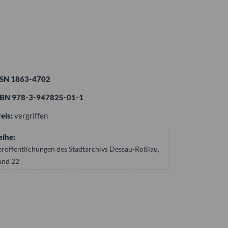
SSN 1863-4702
SBN 978-3-947825-01-1
eis:
vergriffen
eihe:
eröffentlichungen des Stadtarchivs Dessau-Roßlau,
and 22