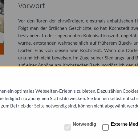
Vorwort
Vor den Toren der ehrwürdigen, einstmals anhaltischen H
Folgt man der örtlichen Geschichte, so hat Kochstedt zw
bestanden. In der sogenannten Kolonisationszeit, ungefä
wurde, entstanden wahrscheinlich auf früherem Busch- un
Dörfer. Eins von diesen war Kochstedt. Wann die Dörfe
urkundlich nicht beweisen. Im Zuge seiner Siedlungs- und 
auf einer Anhöhe am Kochstedter Bach, nordöstlich der a
etwa zwei Jahren wurde ab 1708 ein kleinbäuerliches Dor
denn die Ereignisse der Geschichte, der Region und d
vorbeigegangen. Auf den kargen Böden konnten nie gro
n ein optimales Webseiten-Erlebnis zu bieten. Dazu zählen Cookies, 
einfach und sparsam gelebt werden musste. Trotz al
die lediglich zu anonymen Statistikzwecken. Sie können selbst entsch
verschiedenster Formen entwickelt. Hier sind besonders der
 zum Betrieb der Seite notwendig sind, können nicht abgewählt werd
Feste wurden zwar nicht üppig, aber immer feierlich bega
Errichtung der Flak-Kaserne in den 1930er Jahren ein ei
Notwendig
Externe Med
durchgängig als Kaserne genutzt worden.
In Alt-Kochstedt sind die dörflichen Strukturmerkmale be