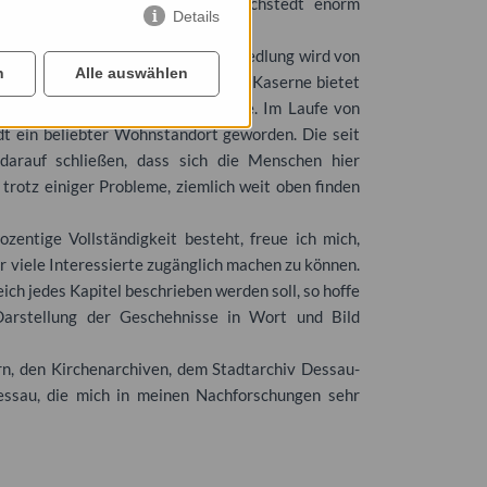
tenhau- und Waldsiedlung ist Kochstedt enorm
Details
r im Hirtenhau diskutiert. Diese Siedlung wird von
n
Alle auswählen
n. Nach Umnutzung der ehemaligen Kaserne bietet
ng eine einmalige Wohnatmosphäre. Im Laufe von
t ein beliebter Wohnstandort geworden. Die seit
darauf schließen, dass sich die Menschen hier
trotz einiger Probleme, ziemlich weit oben finden
entige Vollständigkeit besteht, freue ich mich,
viele Interessierte zugänglich machen zu können.
ich jedes Kapitel beschrieben werden soll, so hoffe
Darstellung der Geschehnisse in Wort und Bild
n, den Kirchenarchiven, dem Stadtarchiv Dessau-
essau, die mich in meinen Nachforschungen sehr