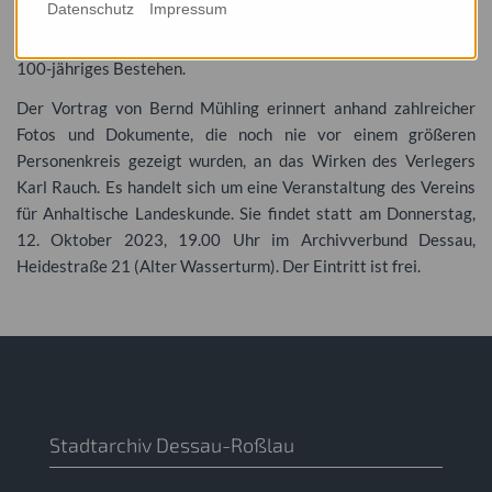
Datenschutz
Impressum
wo 1950 „Der kleine Prinz“ von Antoine de Saint-Exupéry
erschien. In Düsseldorf feiert der Verlag in diesem Jahr sein
100-jähriges Bestehen.
Der Vortrag von Bernd Mühling erinnert anhand zahlreicher
Fotos und Dokumente, die noch nie vor einem größeren
Personenkreis gezeigt wurden, an das Wirken des Verlegers
Karl Rauch. Es handelt sich um eine Veranstaltung des Vereins
für Anhaltische Landeskunde. Sie findet statt am Donnerstag,
12. Oktober 2023, 19.00 Uhr im Archivverbund Dessau,
Heidestraße 21 (Alter Wasserturm). Der Eintritt ist frei.
Stadtarchiv Dessau-Roßlau