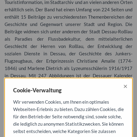
Touristinformation, im Stadtarchiv und an vielen anderen Orten
erhältlich sein. Der Band hat einen Umfang von 224 Seiten und
enthält 15 Beiträge zu verschiedensten Themenbereichen der
Geschichte und Gegenwart unserer Stadt und Region. Die
Beiträge widmen sich unter anderem der Stadt Dessau-Roßlau
als Paradies der Flussbadekultur, dem mittelalterlichen
Geschlecht der Herren von Roßlau, der Entwicklung der
sozialen Dienste in Dessau, der Geschichte des Junkers-
Flugzeugbaus, der Erbprinzessin Christiane Amalie (1774-
1846) und Marlene Dietrich als Lyzeumsschülerin 1916/1917
in Dessau. Mit 247 Abbildungen ist der Dessauer Kalender
2024 wie immer reich illustriert.
×
Cookie-Verwaltung
Am Dienstag, 12. Dezember 2023, um 19.00 Uhr wird der
Dessauer Kalender 2023 öffentlich vorgestellt. Diese
Wir verwenden Cookies, um Ihnen ein optimales
Veranstaltung findet im Archivverbund Dessau (Alter
Webseiten-Erlebnis zu bieten. Dazu zählen Cookies, die
Wasserturm, Heidestraße 21) statt. Der Eintritt ist frei. Um
für den Betrieb der Seite notwendig sind, sowie solche,
Anmeldung gebeten.
die lediglich zu anonymen Statistikzwecken. Sie können
selbst entscheiden, welche Kategorien Sie zulassen
Dessauer Kalender, 68. Jahrgang (2024)