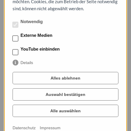
möchten. Cookies, die zum Betrieb der Seite notwendig
herausgegeben vom Stadtarchiv Dessau-Roßlau
sind, können nicht abgewählt werden.
224 S., 247 Abbildungen
Preis: 12,00 €
Notwendig
Mehr zum
Dessauer Kalender 2024
bei Publikationen
Externe Medien
YouTube einbinden
Details
Alles ablehnen
Auswahl bestätigen
Alle auswählen
Datenschutz
Impressum