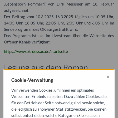
„Lebensborn Pommern“ von Dirk Meissner am 18. Februar
aufgezeichnet.
Der Beitrag vom 10.3.2025-16.3.2025 täglich um 10:05 Uhr,
14:05 Uhr, 18:05 Uhr, 22:05 Uhr, 2:05 Uhr und 6.05 Uhr im
Sendeprogramm des OK ausgestrahlt wird.
Das Programm ist u.a. im Livestream über die Webseite des
Offenen Kanals verfügbar:
https://www.ok-dessau.de/startseite
Lesung aus dem Roman
„Lebensborn Pommern“ (Dirk
×
Cookie-Verwaltung
Meißner)
Wir verwenden Cookies, um Ihnen ein optimales
18. Februar 2025, 18.00 Uhr,
Webseiten-Erlebnis zu bieten. Dazu zählen Cookies, die
für den Betrieb der Seite notwendig sind, sowie solche,
Stadtarchiv Dessau-Roßlau,
die lediglich zu anonymen Statistikzwecken. Sie können
Heidestraße 21 (Alter Wasserturm)
selbst entscheiden, welche Kategorien Sie zulassen