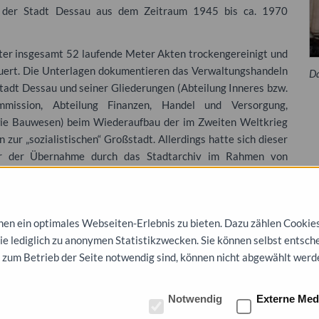
s der Stadt Dessau aus dem Zeitraum 1945 bis ca. 1970
er insgesamt 52 laufende Meter Akten trockengereinigt und
uert. Die Unterlagen dokumentieren das Verwaltungshandeln
Da
tadt Dessau und seiner Gliederungen (Abteilung Inneres bzw.
mmission, Abteilung Finanzen, Handel und Versorgung,
wie Bauwesen) beim Wiederaufbau der im Zweiten Weltkrieg
 zur „sozialistischen“ Großstadt. Allerdings hatte sich dieser
r der Übernahme durch das Stadtarchiv im Rahmen von
 Erhaltungszustand befunden. Die Unterlagen waren staubig
nde Metallteile, befanden sich teilweise in alten, stark
nordnern. In diesem Zustand war dieser Aktenbestand nicht
n ein optimales Webseiten-Erlebnis zu bieten. Dazu zählen Cookies, 
die lediglich zu anonymen Statistikzwecken. Sie können selbst entsch
im Programm zum Erhalt des schriftlichen Kulturguts ändert
 zum Betrieb der Seite notwendig sind, können nicht abgewählt werd
ch Abschluss des Projekts gereinigt, entmetallisiert, entsäuert
rzeichnung des Bestandes jetzt abgeschlossen werden konnte,
Notwendig
Externe Med