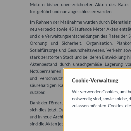
Metern bisher unverzeichneter Akten des Rate
fortgeführt und nun abgeschlossen werden.
Im Rahmen der Maßnahme wurden durch Dienstleist
neu verpackt sowie 45 laufende Meter Akten entsä
und die Verwaltungsentscheidungen des Rates der S
Ordnung und Sicherheit, Organisation, Planko
Sozialfürsorge und Gesundheitswesen, Verkehr so
stark zerstörten Stadt und bei deren Entwicklung hin
Aktenbestand durch unsachgemäße Lagerung vo
Notübernahmen in einem schlechten Ordnungs- und
und verschmutzt, enthielten zum Teil noch roste
Cookie-Verwaltung
säurehaltigen Kartons und teilweise noch in Akte
Wir verwenden Cookies, um Ihne
nutzbar.
notwendig sind, sowie solche, 
Dank der Förderung durch das Land Sachsen-Anhalt 
zulassen möchten. Cookies, die
sich dies jetzt. Das betroffene Archivgut ist sich na
und in neue Archivkartons verpackt. Da auch die Ve
sind die Akten jetzt vollständig nutzbar.