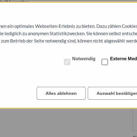
Stadt bewegten.
ein Großfeuer im Sägewerk Richter, Glockenweihen in der
Herbstmodenschauen mit einer unendlichen Fülle von
n ein optimales Webseiten-Erlebnis zu bieten. Dazu zählen Cookies, 
ritjof Nansen und des Entdeckungsreisenden Sven Hedin, der
die lediglich zu anonymen Statistikzwecken. Sie können selbst entsch
men“ über ein Leben in Schönheit, Segelfliegen bei Steutz,
 zum Betrieb der Seite notwendig sind, können nicht abgewählt werd
us, ein Waldfest im Luisium, ein Rummel mit zahlreichen
chäftsjubiläum der Firma Franz Werwick, der anhaltische
er Loge „Esiko zum aufgehenden Licht“.
Notwendig
Externe Med
u-Roßlau und die Stiftung Bauhaus Dessau ein.
Alles ablehnen
Auswahl bestätige