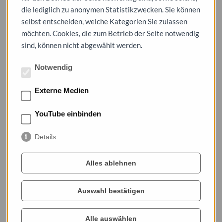
Menschen in der Stadt bewegten. Das waren 1926 unter
die lediglich zu anonymen Statistikzwecken. Sie können
anderem: die Schaffung eines speziellen polizeilichen „Dessauer
selbst entscheiden, welche Kategorien Sie zulassen
Überfallkommandos“, das Jubiläum 25 Jahre Chemieschule für
möchten. Cookies, die zum Betrieb der Seite notwendig
Damen, Wohnungsnot in Dessau, Naturschutz in Anhalt, die
sind, können nicht abgewählt werden.
Etablierung moderner Müllentsorgung in der Stadt, ein
Geschäftsumzug fast über Nacht, Schwierigkeiten auf dem
Notwendig
Arbeitsmarkt, ein Gedenktag für die Opfer des Weltkrieges, der
zweite anhaltische Presseball und das Auftreten eines Nackt-
Externe Medien
und Schönheitsballetts.
YouTube einbinden
Zu dieser Veranstaltung laden das Stadtarchiv Dessau-Roßlau
und die Stiftung Bauhaus Dessau ein.
Details
Der Eintritt ist frei.
Alles ablehnen
Auswahl bestätigen
Alle auswählen