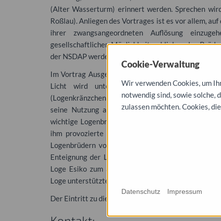
(Alter Wasserturm) erinnert werden. Sprechen wir
Roßlau). Anliegen des Vortrages ist es vor allem, auf 
ihrer zwangsangeordneten Auflösung einzugeh
gesellschaftlichen Möglichkeiten blieben den Brüder
der
NSDAP
werden konnten?
Cookie-Verwaltung
Im Vortrag Ausgeblendet – Vergessen? Die Freimau
Wir verwenden Cookies, um Ihne
Licht wird unter anderem eingegangen auf 
notwendig sind, sowie solche, 
(Logenkränzchen ab 1821) und deren Gründung 1875
zulassen möchten. Cookies, die
seine Nutzung als Lazarett im Ersten Weltkrieg
wichtige Logenbrüder, auf
NSDAP
-Gauleiter Loeper
ihm provozierte Spaltung der städtischen Gemeins
Logenbrüdern von bestimmten Vorträgen und Veran
Enteignung der Loge. Die Referentin geht ebenso 
Loge Esiko zum aufgehenden Licht und deren Wie
Loge unterstützte soziale Projekte.
Datenschutz
Impressum
Der Eintritt zu dieser Veranstaltung ist frei.
Kontakt: