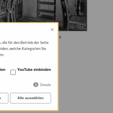
×
ko zum aufgehenden Licht, Innenansicht,
die für den Betrieb der Seite
l
eiden, welche Kategorien Sie
en.
ien
YouTube einbinden
Details
n
Alle auswählen