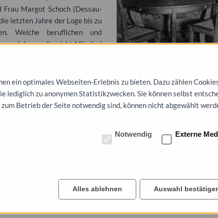
d Frau Margot Schoch (Dessau-
die letzten Jahre der Loge bis zu
en. Welche beruflichen und
n und denen, die nicht Mitglied
Dessau, Freimaurerloge, Loge Esi
rerloge Esiko zum aufgehenden
n ein optimales Webseiten-Erlebnis zu bieten. Dazu zählen Cookies, 
Aufenthaltsraum vor dem Festsaa
die Vorgeschichte der Loge
die lediglich zu anonymen Statistikzwecken. Sie können selbst entsch
, auf den Bau des Logenhauses,
 zum Betrieb der Seite notwendig sind, können nicht abgewählt werd
 und nach der Enteignung, auf
 und seine Aktivitäten, die von
chaft, auf den Ausschluss von
Notwendig
Externe Med
staltungen, auf Auflösung und
ein auf Überlebensversuche der
derbelebung sowie auf von der
Alles ablehnen
Auswahl bestätige