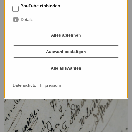
YouTube einbinden
Ausstellungen
Details
Das Stadtarchiv Dessau-Roßlau richtet eine Reihe sehr
Alles ablehnen
informativer Ausstellungen aus. Hier finden Sie alles
Wissenswerte dazu.
Auswahl bestätigen
Mehr Informationen
Alle auswählen
Datenschutz
Impressum