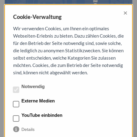
×
Cookie-Verwaltung
Wir verwenden Cookies, um Ihnen ein optimales
Webseiten-Erlebnis zu bieten. Dazu zählen Cookies, die
Autor(en):
verschiedene Autoren
für den Betrieb der Seite notwendig sind, sowie solche,
die lediglich zu anonymen Statistikzwecken. Sie können
Inhalt:
256 Seiten, 393 Abbildungen
selbst entscheiden, welche Kategorien Sie zulassen
Format:
297mm x 210mm (A4)
möchten. Cookies, die zum Betrieb der Seite notwendig
sind, können nicht abgewählt werden.
Sprache(n):
Deutsch
Herausgeber:
Stadt Dessau-Roßlau, Stadtarchiv
Notwendig
Ort und Jahr:
Dessau-Roßlau 2021
Externe Medien
ISSN 1863-4702
YouTube einbinden
ISBN 978-3-947825-10-3
Details
Preis:
19,90 €