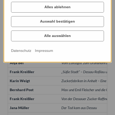
Reihe:
Alles ablehnen
Veröffentlichungen des Stadtarchivs Dessau-Roßlau, Band 28
Auswahl bestätigen
Zum Inhalt
Alle auswählen
Datenschutz
Impressum
Frank Kreißler
Vorbemerkungen und Dank
Anja Bel
Vom Luxusgut zum Grundnahrungsmi
Frank Kreißler
„Süße Stadt“ – Dessau-Roßlau und de
Karin Weigt
Zuckerfabriken in Anhalt – Eine Spur
Bernhard Post
Max und Emil Fleischer und die Gründ
Frank Kreißler
Von der Dessauer Zucker-Raffinerie z
Jana Müller
Der Tod kam aus Dessau