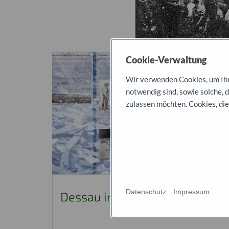
Cookie-Verwaltung
Wir verwenden Cookies, um Ihne
notwendig sind, sowie solche, 
zulassen möchten. Cookies, die
Datenschutz
Impressum
Dessau in Trümmern - Tafel 2