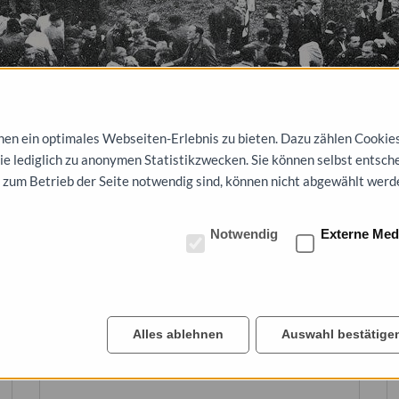
Kundgebung in der Braunschen Lache, 23. Juli 1932
n ein optimales Webseiten-Erlebnis zu bieten. Dazu zählen Cookies, 
die lediglich zu anonymen Statistikzwecken. Sie können selbst entsch
 zum Betrieb der Seite notwendig sind, können nicht abgewählt werd
Notwendig
Externe Med
Alles ablehnen
Auswahl bestätige
Dessau in Trümmern - Tafel 1