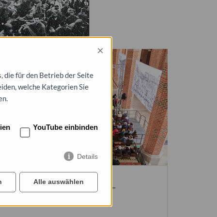
×
die für den Betrieb der Seite
eiden, welche Kategorien Sie
en.
ien
YouTube einbinden
Details
n
Alle auswählen
Dessau in Trümmern -
Übersicht