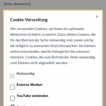
Teilen, Bewerten).
Die Anzeige der Inhalte von Drittanbietern bedarf Ihrer
×
Einwilligungen gemäß Art. 6 Abs 1 lit a) DSGVO und § 25
Cookie-Verwaltung
TTDSG. Diese werden in sogenannten Cookies, die Sie beim
Wir verwenden Cookies, um Ihnen ein optimales
erstmaligen Aufruf unserer Seite bestätigen oder ablehnen
Webseiten-Erlebnis zu bieten. Dazu zählen Cookies, die
können, auf Ihrem Rechner abgelegt. Wenn Sie die Cookies zu
für den Betrieb der Seite notwendig sind, sowie solche,
YouTube-Inhalten ablehnen, werden keine Inhalte angezeigt.
die lediglich zu anonymen Statistikzwecken. Sie können
Wenn Sie Ihre Einwilligung verweigern, werden keine Daten an
selbst entscheiden, welche Kategorien Sie zulassen
Drittanbieter übermittelt. Die Nutzung von YouTube erfolgt
möchten. Cookies, die zum Betrieb der Seite notwendig
ferner im Interesse einer ansprechenden Darstellung unserer
sind, können nicht abgewählt werden.
Online-Angebote. Dies stellt ein berechtigtes Interesse im
Sinne von Art. 6 Abs. 1 lit. f DSGVO dar. Bei der Nutzung der
Notwendig
Dienste wird eine Verbindung zu den Servern von YouTube
hergestellt. Dabei wird dem YouTube-Server mitgeteilt, welche
Externe Medien
unserer Seiten Sie besucht haben.
Wenn Sie in Ihrem YouTube-Account eingeloggt sind, wird es
YouTube einbinden
YouTube ermöglicht, Ihr Surfverhalten direkt Ihrem