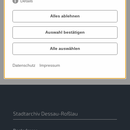
persönlichen Profil zuzuordnen. Dies können Sie verhindern,
Details
indem Sie sich aus Ihrem YouTube-Account ausloggen. Wer das
Speichern von Cookies über das Google-Ad-Programm
Alles ablehnen
deaktiviert hat, wird nicht mit Cookies rechnen müssen.
YouTube legt aber auch andere, nicht personenbezogene
Auswahl bestätigen
Nutzerinformationen ab. Möchten Sie dies verhindern, so
müssen Sie das Speichern von Cookies im Browser
Alle auswählen
Weitere Informationen zum Umgang mit Nutzerdaten finden
Sie in der Datenschutzerklärung von YouTube unter:
Datenschutz
Impressum
https://www.google.de/intl/de/policies/privacy
.
Stadtarchiv Dessau-Roßlau