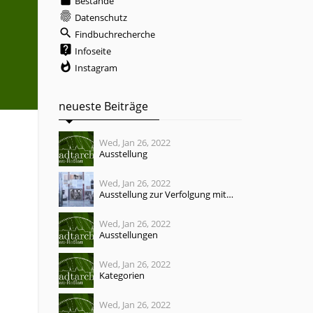
Bestände
fingerprint
Datenschutz
search
Findbuchrecherche
live_help
Infoseite
whatshot
Instagram
neueste Beiträge
Wed, Jan 26, 2022
Ausstellung
Wed, Jan 26, 2022
Ausstellung zur Verfolgung mitteldeutscher Sinti und Roma tourt durch Deutschland und Irland
Wed, Jan 26, 2022
Ausstellungen
Wed, Jan 26, 2022
Kategorien
Wed, Jan 26, 2022