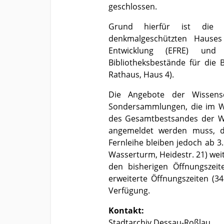
geschlossen.
Grund hierfür ist die b
denkmalgeschützten Hauses
Entwicklung (EFRE) un
Bibliotheksbestände für die 
Rathaus, Haus 4).
Die Angebote der Wissensc
Sondersammlungen, die im W
des Gesamtbestsandes der Wis
angemeldet werden muss, di
Fernleihe bleiben jedoch ab 3
Wasserturm, Heidestr. 21) wei
den bisherigen Öffnungszei
erweiterte Öffnungszeiten (3
Verfügung.
Kontakt:
Stadtarchiv Dessau-Roßlau