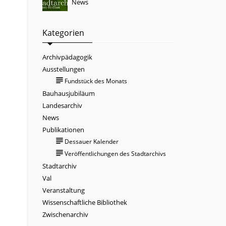
News
Kategorien
Archivpädagogik
Ausstellungen
subject
Fundstück des Monats
Bauhausjubiläum
Landesarchiv
News
Publikationen
subject
Dessauer Kalender
subject
Veröffentlichungen des Stadtarchivs
Stadtarchiv
Val
Veranstaltung
Wissenschaftliche Bibliothek
Zwischenarchiv