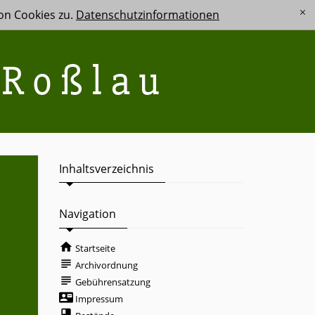
n Cookies zu.
Datenschutzinformationen
[x]
-Roßlau
Inhaltsverzeichnis
Navigation
home
Startseite
subject
Archivordnung
subject
Gebührensatzung
contact_mail
Impressum
book